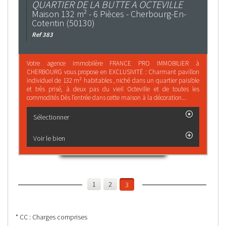
QUARTIER DE LA BUTTE A OCTEVILLE
Maison 132 m² - 6 Pièces - Cherbourg-En-
Cotentin (50130)
Ref 383
Votre agence immobilère FRANCE PRO IMMOBILIER à
CHERBOURG vous propose en EXCLUSIVITÉ : Charmant pavillon
individuel de 132 m² habitables , niché dans un quartier paisible
et très prisé, à deux pas du vieil Octeville et de toutes les
commodités Dès l’entrée dans cette maison à la décoration...
Sélectionner
Voir le bien
1
2
3
* CC : Charges comprises