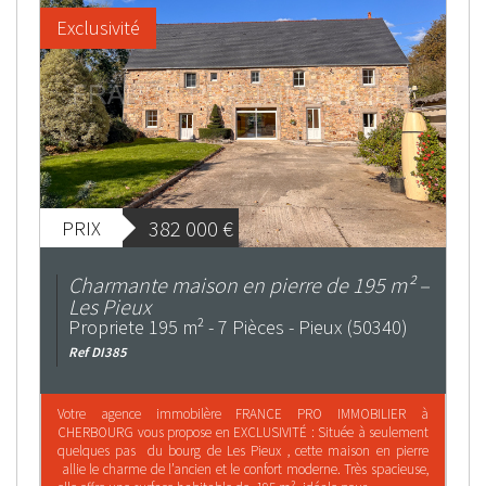
Exclusivité
382 000
€
PRIX
Charmante maison en pierre de 195 m² –
Les Pieux
Propriete 195 m² - 7 Pièces - Pieux (50340)
Ref DI385
Votre agence immobilère FRANCE PRO IMMOBILIER à
CHERBOURG vous propose en EXCLUSIVITÉ : Située à seulement
quelques pas du bourg de Les Pieux , cette maison en pierre
allie le charme de l’ancien et le confort moderne. Très spacieuse,